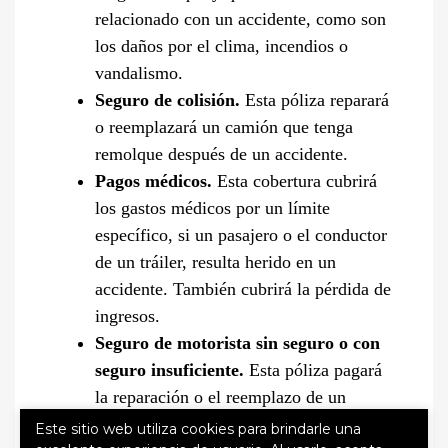
relacionado con un accidente, como son
los daños por el clima, incendios o
vandalismo.
Seguro de colisión.
Esta póliza reparará
o reemplazará un camión que tenga
remolque después de un accidente.
Pagos médicos.
Esta cobertura cubrirá
los gastos médicos por un límite
específico, si un pasajero o el conductor
de un tráiler, resulta herido en un
accidente. También cubrirá la pérdida de
ingresos.
Seguro de motorista sin seguro o con
seguro insuficiente.
Esta póliza pagará
la reparación o el reemplazo de un
camión con remolque después de haber
Este sitio web utiliza cookies para brindarle una