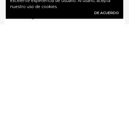
tenido un accidente causado por un
excelente experiencia de usuario. Al usarlo, acepta
nuestro uso de cookies.
tercero que no tiene seguro o que tiene
DE ACUERDO
seguro insuficiente.
¿Cuáles son los tipos de
seguros de camiones
comerciales que están
disponibles para los
conductores de camiones con
remolque?
Su agente puede recomendar las siguientes
pólizas para camiones comerciales según sea
su situación:
Intercambio de remolques. Esta póliza