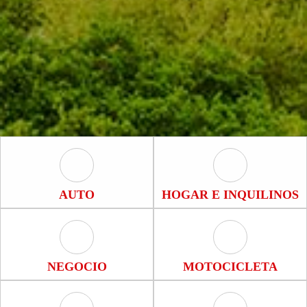
Auto Icon
Hogar e Inquili
AUTO
HOGAR E INQUILINOS
Negocio Icon
Motocicleta Ic
NEGOCIO
MOTOCICLETA